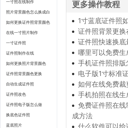
一寸照在线制作
更多操作教程
照片背景颜色怎么换成白
1寸蓝底证件照
色
如何更换证件照背景颜色
证件照背景更换
在线一寸照片制作
证件照快速换底
一寸证件照
哪里可以免费生
证件照制作在线
手机证件照排版
如何更换照片背景颜色
电子版1寸标准
证件照背景颜色更换
如何在线免费裁
自动生成证件照
手机拍照在线生
证件照改色
免费证件照在线
证件照电子版怎么做
成方法
换底色证件照
什么软件可以给
蓝底照片