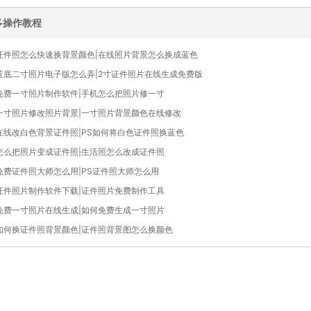
多操作教程
证件照怎么快速换背景颜色|在线照片背景怎么换成蓝色
蓝底二寸照片电子版怎么弄|2寸证件照片在线生成免费版
免费一寸照片制作软件|手机怎么把照片修一寸
一寸照片修改照片背景|一寸照片背景颜色在线修改
在线改白色背景证件照|PS如何将白色证件照换蓝色
怎么把照片变成证件照|生活照怎么改成证件照
免费证件照大师怎么用|PS证件照大师怎么用
证件照片制作软件下载|证件照片免费制作工具
免费一寸照片在线生成|如何免费生成一寸照片
如何换证件照背景颜色|证件照背景图怎么换颜色