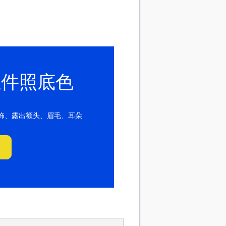
证件照底色
饰、露出额头、眉毛、耳朵